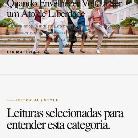
Quando Envelhecer Volta a Ser
um Ato de Liberdade
Durante anos, a indústria da beleza vendeu a ideia de que
envelhecer era um problema a ser combatido. Mas um
movimento silencioso começa a surgir entr…
LER MATÉRIA →
EDITORIAL / STYLE
Leituras selecionadas para
entender esta categoria.