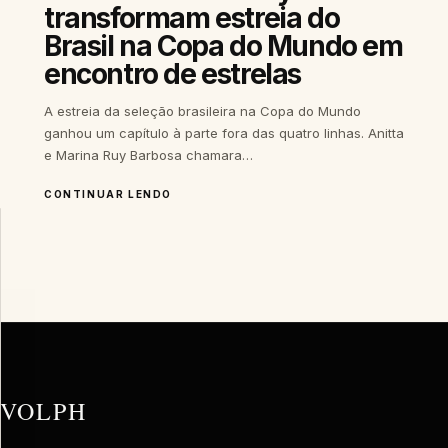
transformam estreia do
Brasil na Copa do Mundo em
encontro de estrelas
A estreia da seleção brasileira na Copa do Mundo
ganhou um capítulo à parte fora das quatro linhas. Anitta
e Marina Ruy Barbosa chamara…
CONTINUAR LENDO
PRIVACIDADE
E
EXPERIÊNCIA
A
VOLPH
utiliza
tecnologias
para
VOLPH
melhorar