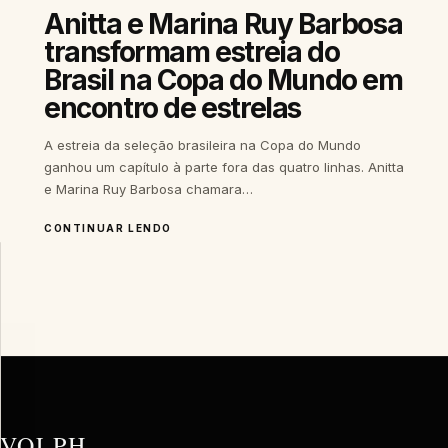
Anitta e Marina Ruy Barbosa
transformam estreia do
Brasil na Copa do Mundo em
encontro de estrelas
A estreia da seleção brasileira na Copa do Mundo
ganhou um capítulo à parte fora das quatro linhas. Anitta
e Marina Ruy Barbosa chamara…
CONTINUAR LENDO
PRIVACIDADE
E
EXPERIÊNCIA
A
VOLPH
utiliza
tecnologias
para
VOLPH