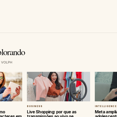
plorando
a VOLPH
BUSINESS
INTELLIGENCE
omo
Live Shopping: por que as
Meta ampli
racteres em
transmissões ao vivo se
adolescente