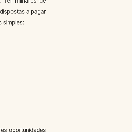
 Ter milhares de
 dispostas a pagar
s simples:
res oportunidades