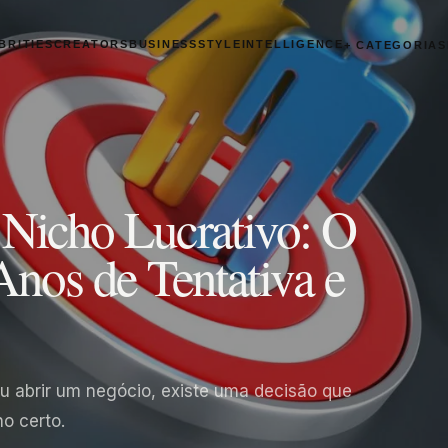
BRITIES
CREATORS
BUSINESS
STYLE
INTELLIGENCE
+ CATEGORIAS
Nicho Lucrativo: O
nos de Tentativa e
ou abrir um negócio, existe uma decisão que
o certo.