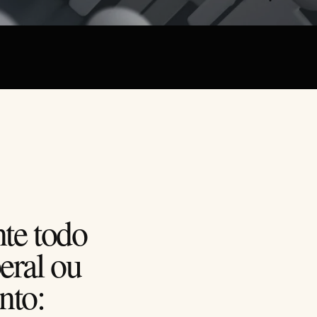
te todo
beral ou
nto: