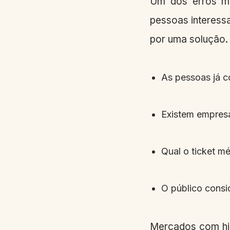
Um dos erros ma
pessoas interessa
por uma solução. 
As pessoas já 
Existem empres
Qual o ticket m
O público consi
Mercados com his