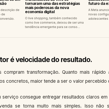
rsão
tornaram uma das estratégias
futuro da e
mais poderosas da nova
 descrição de
A Meta anunci
economia digital
o de
novas configu
O live shopping, também conhecido
conversão.
adolescentes 
como live commerce, deixou de ser uma
tendência emergente para se conso…
ator é velocidade do resultado.
s compram transformação. Quanto mais rápido
os concretos, maior tende a ser o valor percebido 
 serviço consegue entregar resultados claros e
enda se torna muito mais simples. Isso não si