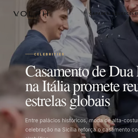
CAPA
DESTAQUES
CELE
CELEBRITIES
Casamento de Dua L
na Itália promete re
estrelas globais
Entre palácios históricos, moda de alta-costu
celebração na Sicília reforça o casamento co