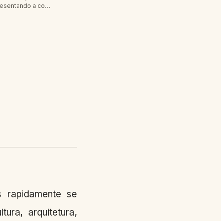
resentando a co…
 rapidamente se
ra, arquitetura,