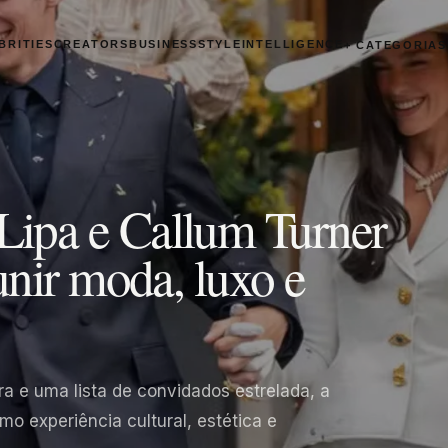
BRITIES
CREATORS
BUSINESS
STYLE
INTELLIGENCE
+ CATEGORIAS
ipa e Callum Turner
unir moda, luxo e
ra e uma lista de convidados estrelada, a
mo experiência cultural, estética e