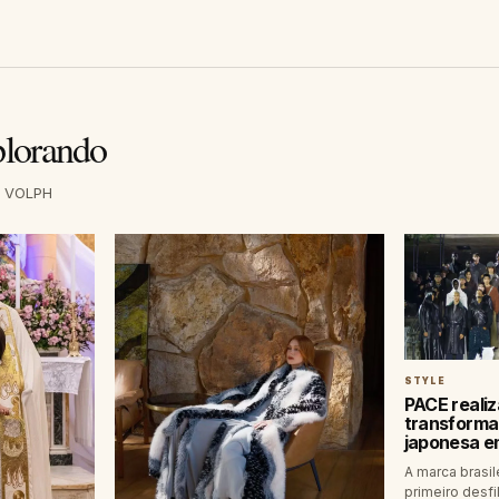
plorando
a VOLPH
STYLE
PACE realiz
transforma
japonesa e
A marca brasil
primeiro desfi