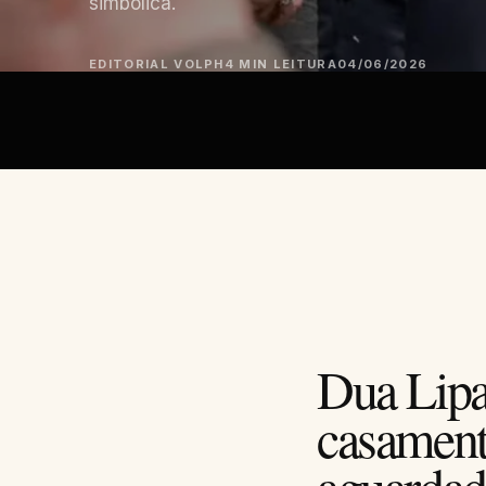
simbólica.
EDITORIAL VOLPH
4 MIN LEITURA
04/06/2026
Dua Lipa
casament
aguardad