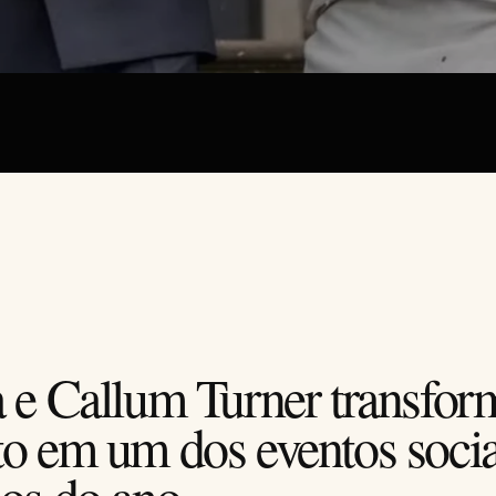
 e Callum Turner transfo
o em um dos eventos socia
os do ano