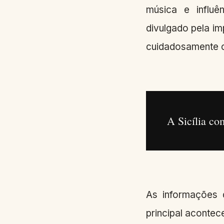
música e influ
divulgado pela im
cuidadosamente co
A Sicília co
As informações d
principal acontec