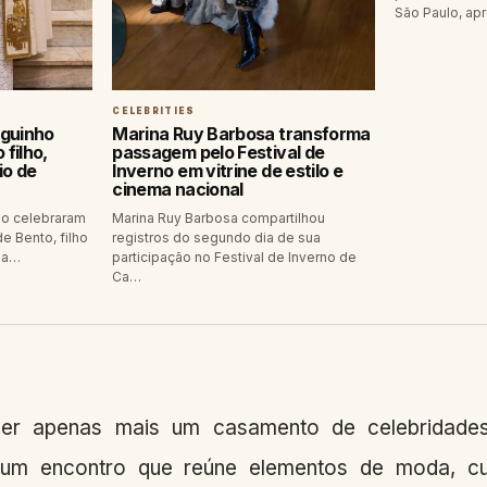
São Paulo, ap
CELEBRITIES
aguinho
Marina Ruy Barbosa transforma
filho,
passagem pelo Festival de
io de
Inverno em vitrine de estilo e
cinema nacional
ho celebraram
Marina Ruy Barbosa compartilhou
e Bento, filho
registros do segundo dia de sua
ia…
participação no Festival de Inverno de
Ca…
ser apenas mais um casamento de celebridades
um encontro que reúne elementos de moda, cultu