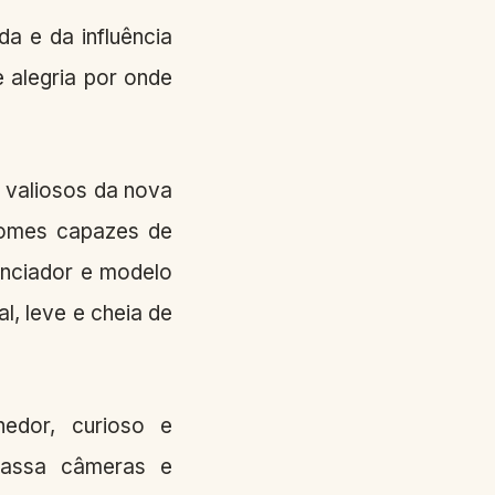
a e da influência
e alegria por onde
s valiosos da nova
nomes capazes de
enciador e modelo
l, leve e cheia de
hedor, curioso e
apassa câmeras e