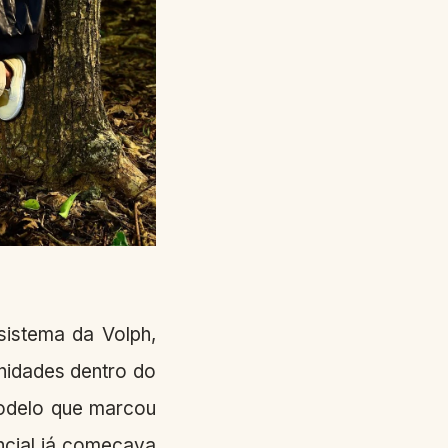
sistema da Volph,
nidades dentro do
modelo que marcou
ncial já começava