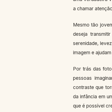
a chamar atenção
Mesmo tão jovem,
deseja transmit
serenidade, leve
imagem e ajudam a
Por trás das fot
pessoas imagina
contraste que to
da infância em u
que é possível cr