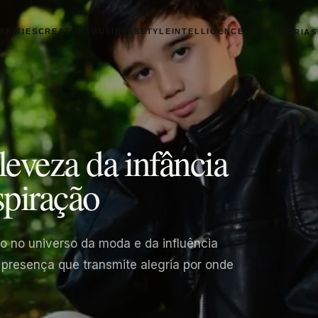
BRITIES
CREATORS
BUSINESS
STYLE
INTELLIGENCE
+ CATEGORIAS
eveza da infância
spiração
o no universo da moda e da influência
a presença que transmite alegria por onde