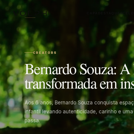
CAPA
DESTAQUES
CELE
CREATORS
Bernardo Souza: A l
transformada em in
Aos 6 anos, Bernardo Souza conquista espaç
infantil levando autenticidade, carinho e um
passa.