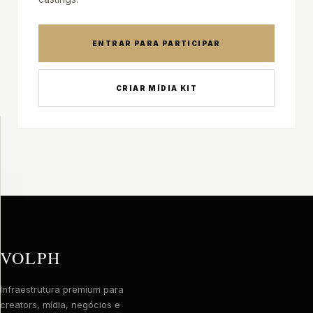
ENTRAR PARA PARTICIPAR
CRIAR MÍDIA KIT
PRIVACIDADE
E
EXPERIÊNCIA
A
VOLPH
utiliza
tecnologias
para
VOLPH
melhorar
sua
Infraestrutura premium para
experiência.
creators, mídia, negócios e